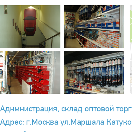
Аднмнистрация, склад оптовой торг
Адрес: г.Москва ул.Маршала Катуко