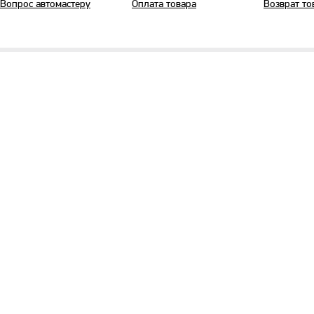
Вопрос автомастеру
Оплата товара
Возврат то